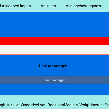
Linktegoed kopen
Artikelen
Alle dochterpagina's
Link toevoegen
Link toevoegen
ight © 2021 Onderdeel van
BaakmanMedia
&
Vrolijk Internet S