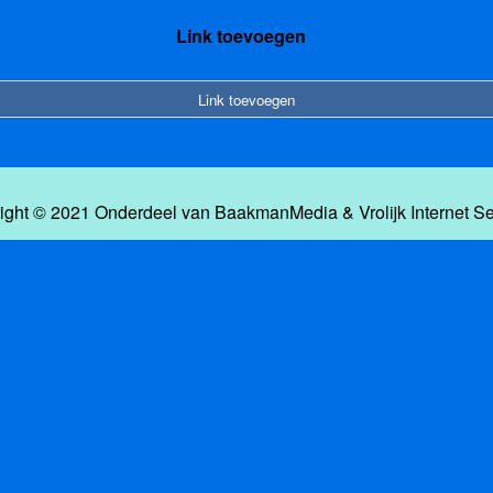
Link toevoegen
Link toevoegen
ight © 2021 Onderdeel van
BaakmanMedia
&
Vrolijk Internet S