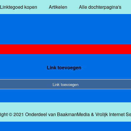
Linktegoed kopen
Artikelen
Alle dochterpagina's
Link toevoegen
Link toevoegen
ight © 2021 Onderdeel van
BaakmanMedia
&
Vrolijk Internet S