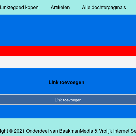
Linktegoed kopen
Artikelen
Alle dochterpagina's
Link toevoegen
Link toevoegen
ight © 2021 Onderdeel van
BaakmanMedia
&
Vrolijk Internet S